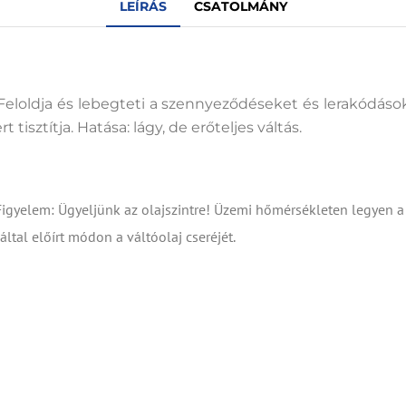
LEÍRÁS
CSATOLMÁNY
Feloldja és lebegteti a szennyeződéseket és lerakódásoka
tisztítja. Hatása: lágy, de erőteljes váltás.
. (Figyelem: Ügyeljünk az olajszintre! Üzemi hőmérsékleten legyen
ltal előírt módon a váltóolaj cseréjét.