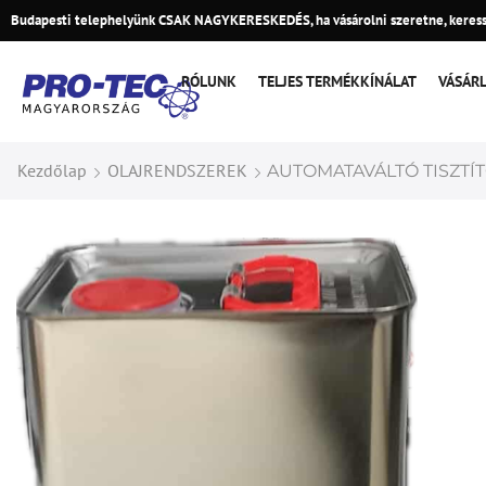
Budapesti telephelyünk CSAK NAGYKERESKEDÉS, ha vásárolni szeretne, keress
RÓLUNK
TELJES TERMÉKKÍNÁLAT
VÁSÁR
Kezdőlap
OLAJRENDSZEREK
AUTOMATAVÁLTÓ TISZTÍT