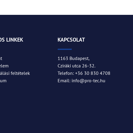
S LINKEK
KAPCSOLAT
t
1163 Budapest,
elem
Cziráki utca 26-32.
lási feltételek
Telefon: +36 30 830 4708
zum
Email: info@pro-tec.hu