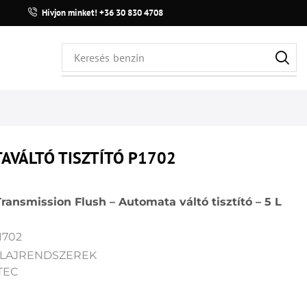
Hívjon minket! +36 30 830 4708
Keresés
benzin
AVÁLTÓ TISZTÍTÓ P1702
ransmission Flush – Automata váltó tisztító – 5 L
1702
LAJRENDSZEREK
TEC