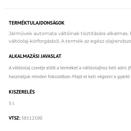
TERMÉKTULAJDONSÁGOK
Járművek automata váltóinak tisztítására alkalmas. 
váltóolaj-körforgásból. A termék az egész olajrendszert 
ALKALMAZÁSI JAVASLAT
A váltóolaj cseréje előtt a terméket a váltóolajhoz kell adni
használjuk minden fokozatban. Majd el kell végezni a gyártó á
KISZERELÉS
5 l
VTSZ:
38112100