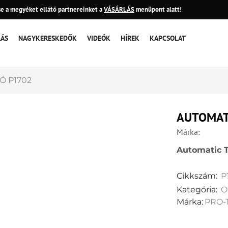
e a megyéket ellátó partnereinket a
VÁSÁRLÁS
menüpont alatt!
LÁS
NAGYKERESKEDŐK
VIDEÓK
HÍREK
KAPCSOLAT
Ó P1702
AUTOMAT
Márka:
Automatic T
Cikkszám:
P
Kategória:
O
Márka:
PRO-