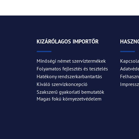
KIZÁRÓLAGOS IMPORTŐR
HASZNO
Minőségi német szerviztermékek
Kapcsola
Folyamatos fejlesztés és tesztelés
Adatvéd
Hatékony rendszerkarbantartás
Felhaszná
Kiváló szervizkoncepció
Impress
Szakszerű gyakorlati bemutatók
Magas fokú környezetvédelem