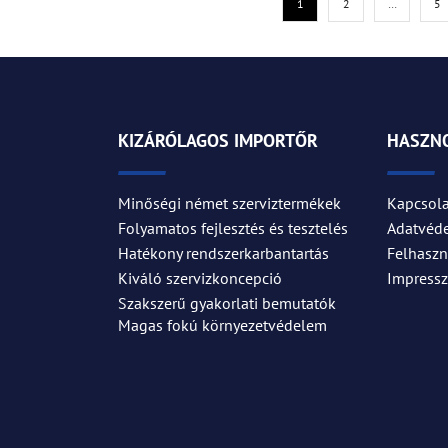
1
2
…
5
KIZÁRÓLAGOS IMPORTŐR
HASZNO
Minőségi német szerviztermékek
Kapcsola
Folyamatos fejlesztés és tesztelés
Adatvéd
Hatékony rendszerkarbantartás
Felhaszná
Kiváló szervizkoncepció
Impress
Szakszerű gyakorlati bemutatók
Magas fokú környezetvédelem