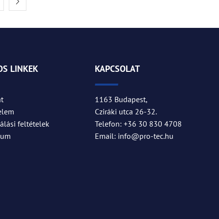
S LINKEK
KAPCSOLAT
t
1163 Budapest,
elem
Cziráki utca 26-32.
lási feltételek
Telefon: +36 30 830 4708
zum
Email: info@pro-tec.hu