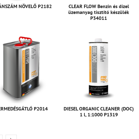
ÁNSZÁM NÖVELŐ P2182
CLEAR FLOW Benzin és dízel
üzemanyag tisztító készülék
P34011
ERMEDÉSGÁTLÓ P2014
DIESEL ORGANIC CLEANER (DOC)
1 l, 1:1000 P1319