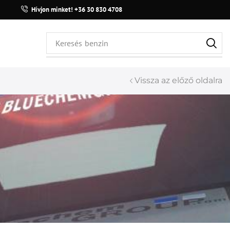
Hívjon minket! +36 30 830 4708
Keresés
dízel
Vissza az előző oldalra