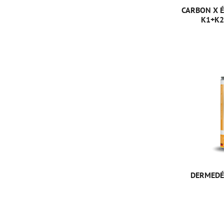
CARBON X É
K1+K2
DERMEDÉ