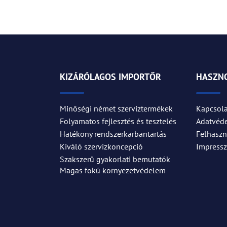
KIZÁRÓLAGOS IMPORTŐR
HASZNO
Minőségi német szerviztermékek
Kapcsola
Folyamatos fejlesztés és tesztelés
Adatvéd
Hatékony rendszerkarbantartás
Felhaszná
Kiváló szervizkoncepció
Impress
Szakszerű gyakorlati bemutatók
Magas fokú környezetvédelem