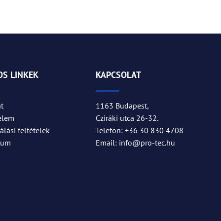
S LINKEK
KAPCSOLAT
t
1163 Budapest,
elem
Cziráki utca 26-32.
lási feltételek
Telefon: +36 30 830 4708
zum
Email: info@pro-tec.hu