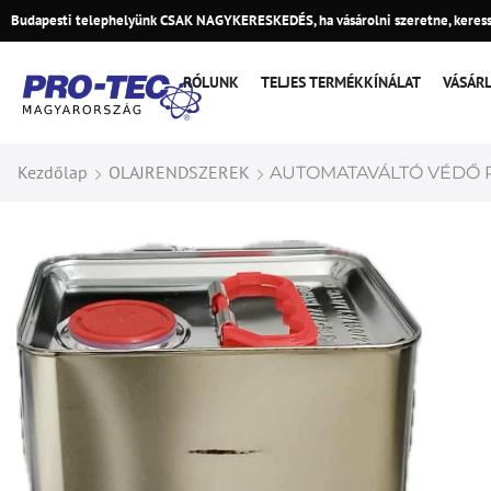
Budapesti telephelyünk CSAK NAGYKERESKEDÉS, ha vásárolni szeretne, keress
RÓLUNK
TELJES TERMÉKKÍNÁLAT
VÁSÁR
Kezdőlap
OLAJRENDSZEREK
AUTOMATAVÁLTÓ VÉDŐ 