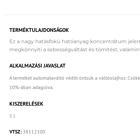
TERMÉKTULAJDONSÁGOK
Ez a nagy hatásfokú hatóanyag koncentrátum jelent
megkönnyíti a sebességváltást és tömítést, valamint
ALKALMAZÁSI JAVASLAT
A terméket automataváltó védőt öntsük a váltóolajhoz. Csök
10%-ában adagolva.
KISZERELÉSEK
5 l
VTSZ:
38112100