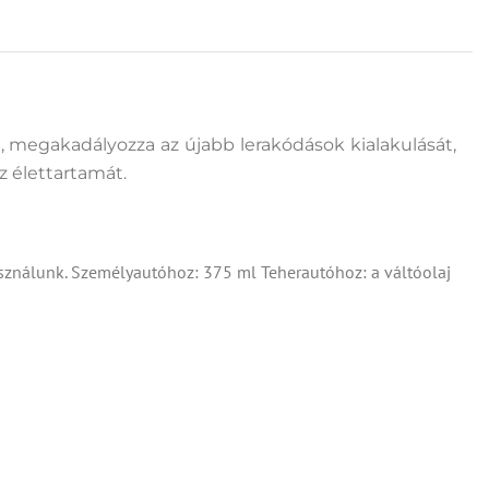
 megakadályozza az újabb lerakódások kialakulását,
z élettartamát.
asználunk. Személyautóhoz: 375 ml Teherautóhoz: a váltóolaj