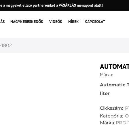
e a megyéket ellátó partnereinket a
VÁSÁRLÁS
menüpont alatt!
LÁS
NAGYKERESKEDŐK
VIDEÓK
HÍREK
KAPCSOLAT
P1802
AUTOMAT
Márka:
Automatic T
liter
Cikkszám:
P
Kategória:
O
Márka:
PRO-