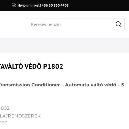
Hívjon minket! +36 30 830 4708
Keresés
benzin
AVÁLTÓ VÉDŐ P1802
ransmission Conditioner – Automata váltó védő – 5
1802
LAJRENDSZEREK
TEC