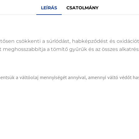
LEÍRÁS
CSATOLMÁNY
ősen csökkenti a súrlódást, habképződést és oxidációt,
 meghosszabbítja a tömítő gyűrűk és az összes alkatrés
kentsük a váltóolaj mennyiségét annyival, amennyi váltó védőt h