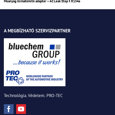
Műanyag klímatömítő adapter – AC Leak Stop f. R134a
A MEGBÍZHATÓ SZERVIZPARTNER
Technológia. Védelem. PRO-TEC