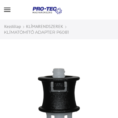
Kezdőlap
KLÍMARENDSZEREK
KLÍMATÖMÍTŐ ADAPTER P6081