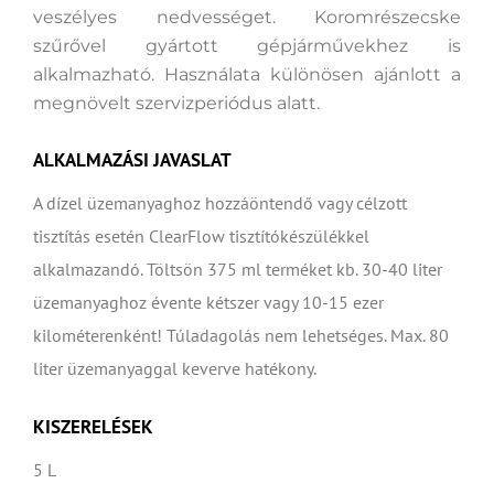
veszélyes nedvességet. Koromrészecske
szűrővel gyártott gépjárművekhez is
alkalmazható. Használata különösen ajánlott a
megnövelt szervizperiódus alatt.
ALKALMAZÁSI JAVASLAT
A dízel üzemanyaghoz hozzáöntendő vagy célzott
tisztítás esetén ClearFlow tisztítókészülékkel
alkalmazandó. Töltsön 375 ml terméket kb. 30-40 liter
üzemanyaghoz évente kétszer vagy 10-15 ezer
kilométerenként! Túladagolás nem lehetséges. Max. 80
liter üzemanyaggal keverve hatékony.
KISZERELÉSEK
5 L