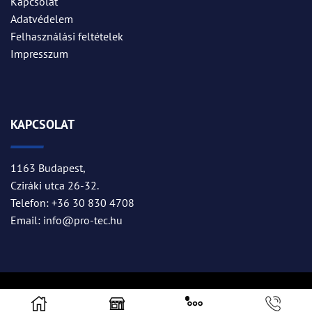
Kapcsolat
Adatvédelem
Felhasználási feltételek
Impresszum
KAPCSOLAT
1163 Budapest,
Cziráki utca 26-32.
Telefon: +36 30 830 4708
Email: info@pro-tec.hu
Copyright © 2025
PRO-TEC Kft
. | PR by
Zászlós Ágnes PR
|
Web
.