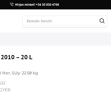
Hívjon minket! +36 30 830 4708
Keresés
benzin
 2010 – 20 L
 liter, Súly: 22.58 kg
532
GYÉB