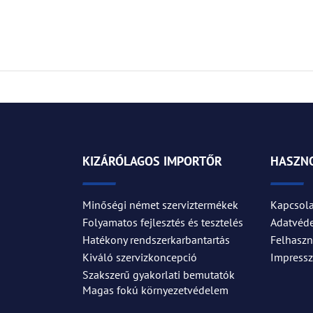
KIZÁRÓLAGOS IMPORTŐR
HASZNO
Minőségi német szerviztermékek
Kapcsola
Folyamatos fejlesztés és tesztelés
Adatvéd
Hatékony rendszerkarbantartás
Felhaszná
Kiváló szervizkoncepció
Impress
Szakszerű gyakorlati bemutatók
Magas fokú környezetvédelem