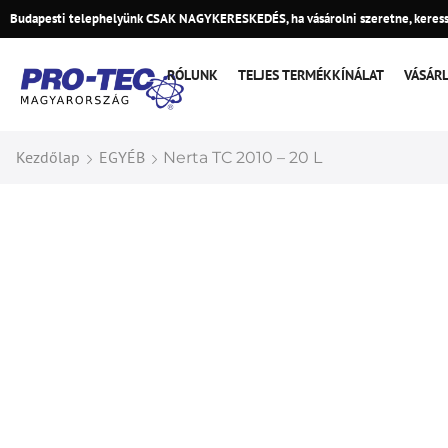
Budapesti telephelyünk CSAK NAGYKERESKEDÉS, ha vásárolni szeretne, keress
RÓLUNK
TELJES TERMÉKKÍNÁLAT
VÁSÁR
Kezdőlap
EGYÉB
Nerta TC 2010 – 20 L