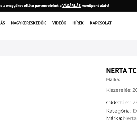
e a megyéket ellátó partnereinket a
VÁSÁRLÁS
menüpont alatt!
LÁS
NAGYKERESKEDŐK
VIDEÓK
HÍREK
KAPCSOLAT
NERTA TC
Márka:
Kiszerelés: 20
Cikkszám:
2
Kategória:
E
Márka:
Nerta