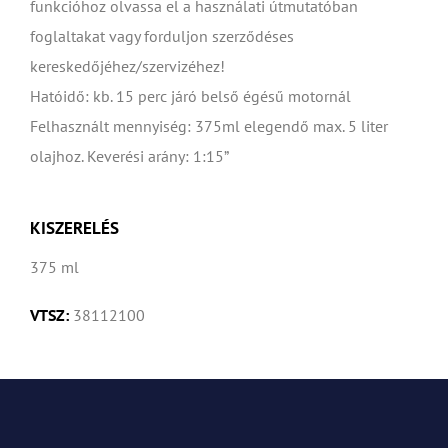
funkcióhoz olvassa el a használati útmutatóban
foglaltakat vagy forduljon szerződéses
kereskedőjéhez/szervizéhez!
Hatóidő: kb. 15 perc járó belső égésű motornál
Felhasznált mennyiség: 375ml elegendő max. 5 liter
olajhoz. Keverési arány: 1:15”
KISZERELÉS
375 ml
VTSZ:
38112100