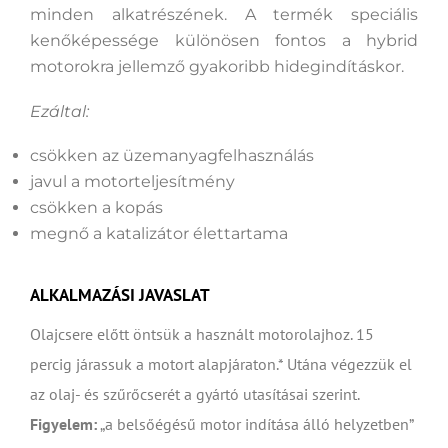
minden alkatrészének. A termék speciális
kenőképessége különösen fontos a hybrid
motorokra jellemző gyakoribb hidegindításkor.
Ezáltal:
csökken az üzemanyagfelhasználás
javul a motorteljesítmény
csökken a kopás
megnő a katalizátor élettartama
ALKALMAZÁSI JAVASLAT
Olajcsere előtt öntsük a használt motorolajhoz. 15
percig járassuk a motort alapjáraton.* Utána végezzük el
az olaj- és szűrőcserét a gyártó utasításai szerint.
Figyelem:
„a belsőégésű motor indítása álló helyzetben”