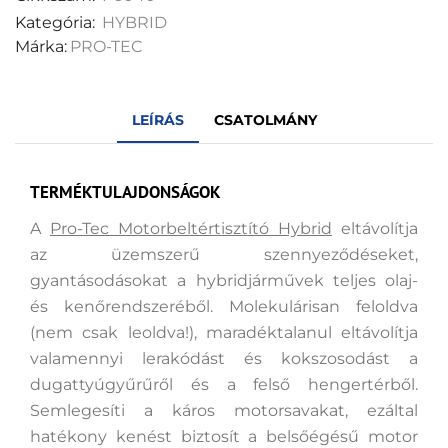
Kategória:
HYBRID
Márka:
PRO-TEC
LEÍRÁS
CSATOLMÁNY
TERMÉKTULAJDONSÁGOK
A
Pro-Tec Motorbeltértisztító Hybrid
eltávolítja
az üzemszerű szennyeződéseket,
gyantásodásokat a hybridjárművek teljes olaj-
és kenőrendszeréből. Molekulárisan feloldva
(nem csak leoldva!), maradéktalanul eltávolítja
valamennyi lerakódást és kokszosodást a
dugattyúgyűrűről és a felső hengertérből.
Semlegesíti a káros motorsavakat, ezáltal
hatékony kenést biztosít a belsőégésű motor