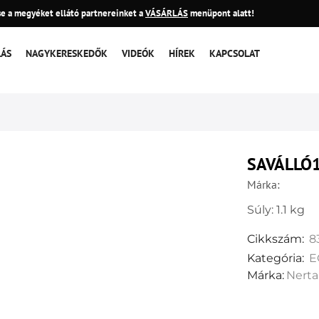
e a megyéket ellátó partnereinket a
VÁSÁRLÁS
menüpont alatt!
LÁS
NAGYKERESKEDŐK
VIDEÓK
HÍREK
KAPCSOLAT
SAVÁLLÓ1
Márka:
Súly: 1.1 kg
Cikkszám:
8
Kategória:
E
Márka:
Nerta