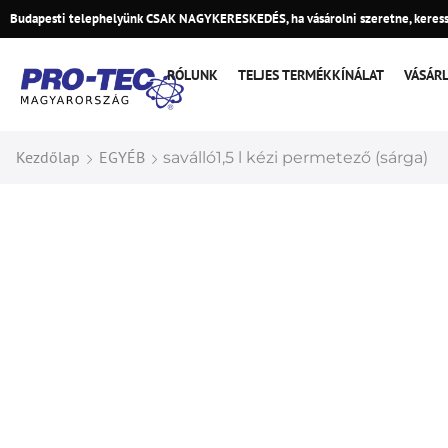
Budapesti telephelyünk CSAK NAGYKERESKEDÉS, ha vásárolni szeretne, keress
RÓLUNK
TELJES TERMÉKKÍNÁLAT
VÁSÁR
Kezdőlap
EGYÉB
saválló1,5 l kézi permetező (sárga)