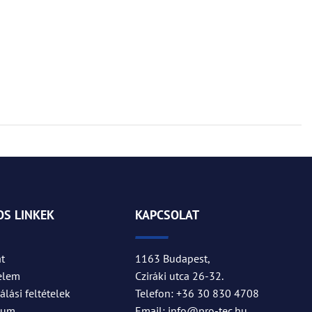
S LINKEK
KAPCSOLAT
t
1163 Budapest,
elem
Cziráki utca 26-32.
lási feltételek
Telefon: +36 30 830 4708
zum
Email: info@pro-tec.hu