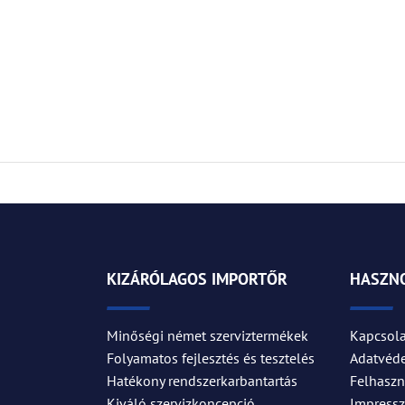
KIZÁRÓLAGOS IMPORTŐR
HASZNO
Minőségi német szerviztermékek
Kapcsola
Folyamatos fejlesztés és tesztelés
Adatvéd
Hatékony rendszerkarbantartás
Felhaszná
Kiváló szervizkoncepció
Impress