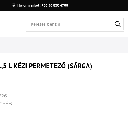
Hívjon minket! +36 30 830 4708
Keresés
benzin
,5 L KÉZI PERMETEZŐ (SÁRGA)
326
GYÉB