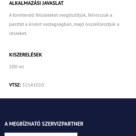
ALKALMAZÁSI JAVASLAT
A tömítendő felületeket megtisztítjuk, felvisszük a
pasztát a kívánt vastagságban, majd összeillesztjük a
részeket.
KISZERELÉSEK
200 ml
VTSZ:
32141010
A MEGBÍZHATÓ SZERVIZPARTNER