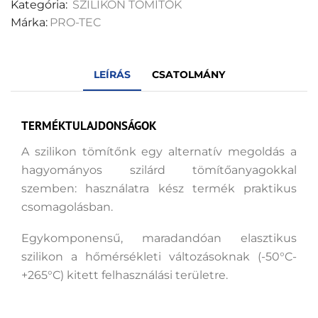
Kategória:
SZILIKON TÖMÍTŐK
Márka:
PRO-TEC
LEÍRÁS
CSATOLMÁNY
TERMÉKTULAJDONSÁGOK
A szilikon tömítőnk egy alternatív megoldás a
hagyományos szilárd tömítőanyagokkal
szemben: használatra kész termék praktikus
csomagolásban.
Egykomponensű, maradandóan elasztikus
szilikon a hőmérsékleti változásoknak (-50°C-
+265°C) kitett felhasználási területre.