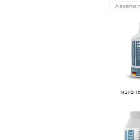
HŰTŐ TI