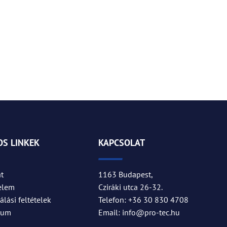
S LINKEK
KAPCSOLAT
t
1163 Budapest,
elem
Cziráki utca 26-32.
lási feltételek
Telefon: +36 30 830 4708
zum
Email: info@pro-tec.hu