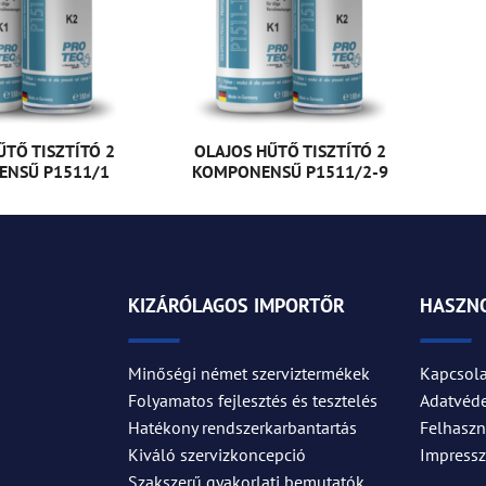
ŰTŐ TISZTÍTÓ 2
OLAJOS HŰTŐ TISZTÍTÓ 2
NSŰ P1511/1
KOMPONENSŰ P1511/2-9
KIZÁRÓLAGOS IMPORTŐR
HASZNO
Minőségi német szerviztermékek
Kapcsola
Folyamatos fejlesztés és tesztelés
Adatvéd
Hatékony rendszerkarbantartás
Felhaszná
Kiváló szervizkoncepció
Impress
Szakszerű gyakorlati bemutatók