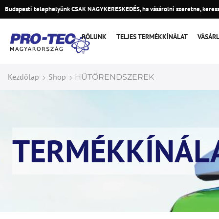
Budapesti telephelyünk CSAK NAGYKERESKEDÉS, ha vásárolni szeretne, keress
RÓLUNK
TELJES TERMÉKKÍNÁLAT
VÁSÁR
Kezdőlap
Shop
HŰTŐRENDSZEREK
TERMÉKKÍNÁL