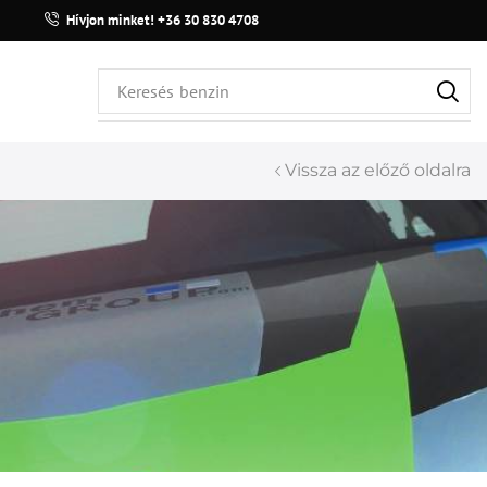
Hívjon minket! +36 30 830 4708
Keresés
benzin
Vissza az előző oldalra