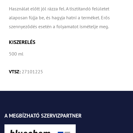
Használat előtt jól rázza fel. A tisztítandó felületet
alaposan fújja be, és hagyja hatni a terméket. Erős
szennyeződés esetén a folyamatot ismételje meg.
KISZERELÉS
500 ml
VTSZ:
27101225
A MEGBÍZHATÓ SZERVIZPARTNER