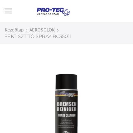
Kezdőlap
AEROSOLOK
FÉKTISZTÍTÓ SPRAY BC35011